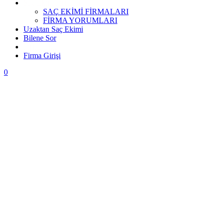
Saç Ekim Firmaları
SAÇ EKİMİ FİRMALARI
FİRMA YORUMLARI
Uzaktan Saç Ekimi
Bilene Sor
Firma Ekle
Firma Girişi
0