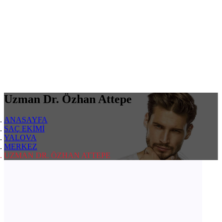
Uzman Dr. Özhan Attepe
ANASAYFA
SAÇ EKİMİ
YALOVA
MERKEZ
UZMAN DR. ÖZHAN ATTEPE