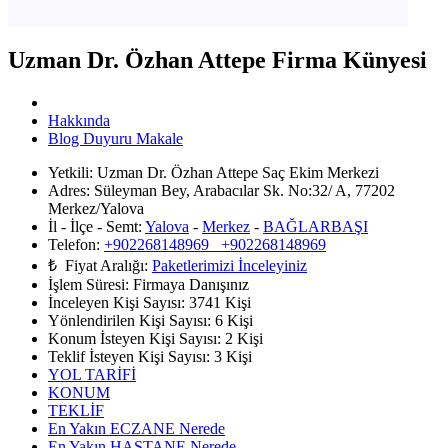
Uzman Dr. Özhan Attepe Firma Künyesi
Hakkında
Blog Duyuru Makale
Yetkili:
Uzman Dr. Özhan Attepe Saç Ekim Merkezi
Adres:
Süleyman Bey, Arabacılar Sk. No:32/ A, 77202
Merkez/Yalova
İl - İlçe - Semt:
Yalova
-
Merkez
-
BAĞLARBAŞI
Telefon:
+902268148969 +902268148969
₺ Fiyat Aralığı:
Paketlerimizi İnceleyiniz
İşlem Süresi:
Firmaya Danışınız
İnceleyen Kişi Sayısı:
3741 Kişi
Yönlendirilen Kişi Sayısı:
6
Kişi
Konum İsteyen Kişi Sayısı:
2
Kişi
Teklif İsteyen Kişi Sayısı:
3
Kişi
YOL TARİFİ
KONUM
TEKLİF
En Yakın ECZANE Nerede
En Yakın HASTANE Nerede