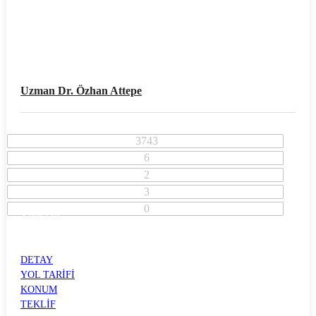
Uzman Dr. Özhan Attepe
3743
6
2
3
0
Yalova İli
Merkez İlçesi
BAĞLARBAŞI
DETAY
YOL TARİFİ
KONUM
TEKLİF