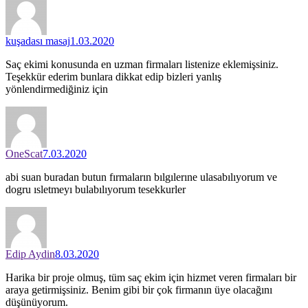
kuşadası masaj
1.03.2020
Saç ekimi konusunda en uzman firmaları listenize eklemişsiniz.
Teşekkür ederim bunlara dikkat edip bizleri yanlış
yönlendirmediğiniz için
OneScat
7.03.2020
abi suan buradan butun fırmaların bılgılerıne ulasabılıyorum ve
dogru ısletmeyı bulabılıyorum tesekkurler
Edip Aydin
8.03.2020
Harika bir proje olmuş, tüm saç ekim için hizmet veren firmaları bir
araya getirmişsiniz. Benim gibi bir çok firmanın üye olacağını
düşünüyorum.