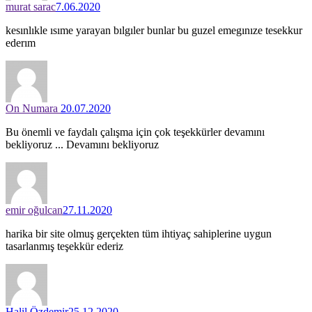
murat sarac
7.06.2020
kesınlıkle ısıme yarayan bılgıler bunlar bu guzel emegınıze tesekkur
ederım
On Numara
20.07.2020
Bu önemli ve faydalı çalışma için çok teşekkürler devamını
bekliyoruz ... Devamını bekliyoruz
emir oğulcan
27.11.2020
harika bir site olmuş gerçekten tüm ihtiyaç sahiplerine uygun
tasarlanmış teşekkür ederiz
Halil Özdemir
25.12.2020