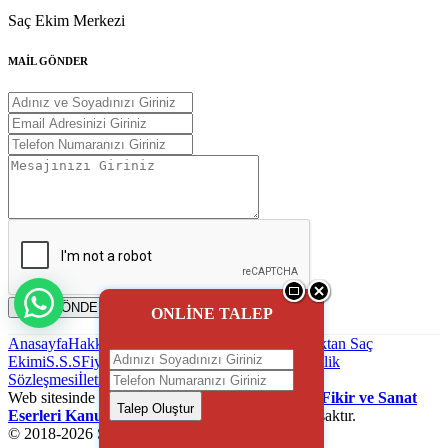
Saç Ekim Merkezi
MAİL GÖNDER
MAİL GÖNDER
ONLİNE TALEP
Anasayfa
Hakkımızda
Saç Ekimi
Blog - Haber
Uzaktan Saç
Ekimi
S.S.S
Fiyatlandırma
Reklam uygulaması
Gizlilik
Sözleşmesi
İletişim
Web sitesinde kullanılanan içeriklerin
5846 sayılı Fikir ve Sanat
Talep Oluştur
Eserleri Kanunu
gereği izinsiz koplayalamak yasaktır.
© 2018-
2026
Saç Ekim Firmaları