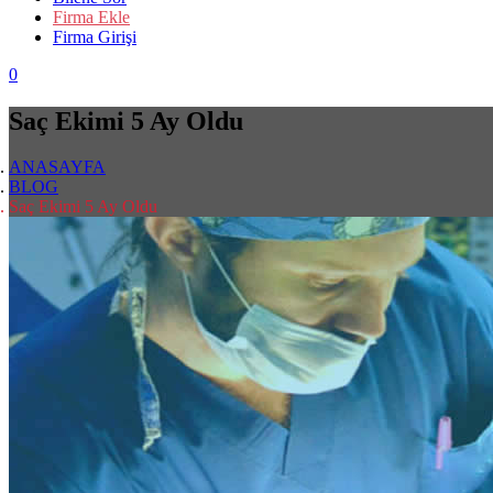
Firma Ekle
Firma Girişi
0
Saç Ekimi 5 Ay Oldu
ANASAYFA
BLOG
Saç Ekimi 5 Ay Oldu