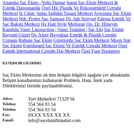
Anatolia Saç Ekim - Yeliz Damar
Sanat Saç Ekim Merkezi &
Estetik Danışmanlık
Özel Hlc Plastik Ve Rekonstrüktif Cerrahi
Merkezi
İz Clinic
Splus Sağlıklı Yaşam Merkezi
Avicenna Saç Ekim
Merkezi
Hdc Protez Saç Samsun
Dr. Jale Şenyurt
Edessa Estetik Ve
Saç Bakım Merkezi
Hs Hair Style
Medoran
Op. Dr. Hüseyin
Kandulu Vaser Liposuction | Vaser Training | Saç Eki
Saç Ekimi
Bayram Güzel
Dr. Alper Bayraktar Estetik & Plastik Cerrahi
Uzmanı
Rabuse Saç Ekim
Güzelordu Saç Ekim Merkezi
Moon Star
Saç Ekimi
Estetikmed Saç Ekimi Ve Estetik Cerrahi Merkezi
Özel
Estetik International Cerrahi Dal Merkezi
Özel Fuar Hastanesi
İLETİŞİM BİLGİLERİMİZ
Saç Ekim Merkezine ait tüm ileitşim bilgileri aşağıda yer almaktadır.
İletişim kanallarımızı kullanarak Problem, Hata, İstek yada
Dileklerinizi bizimle paylaşabilirsiniz.
Adres:
Yurt Mahallesi 71329 Sk.
Telefon:
554 564 93 54
Telefon:
554 564 93 54
Fax:
0XXX XXX XX XX
Email:
info@sacekimfirmalari.com