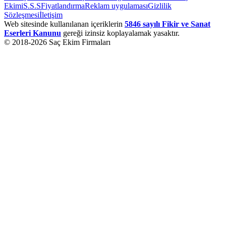
Ekimi
S.S.S
Fiyatlandırma
Reklam uygulaması
Gizlilik
Sözleşmesi
İletişim
Web sitesinde kullanılanan içeriklerin
5846 sayılı Fikir ve Sanat
Eserleri Kanunu
gereği izinsiz koplayalamak yasaktır.
© 2018-
2026
Saç Ekim Firmaları