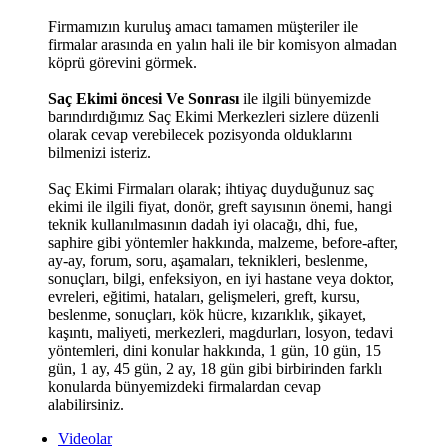
Firmamızın kuruluş amacı tamamen müşteriler ile
firmalar arasında en yalın hali ile bir komisyon almadan
köprü görevini görmek.
Saç Ekimi öncesi Ve Sonrası
ile ilgili bünyemizde
barındırdığımız Saç Ekimi Merkezleri sizlere düzenli
olarak cevap verebilecek pozisyonda olduklarını
bilmenizi isteriz.
Saç Ekimi Firmaları olarak; ihtiyaç duyduğunuz saç
ekimi ile ilgili fiyat, donör, greft sayısının önemi, hangi
teknik kullanılmasının dadah iyi olacağı, dhi, fue,
saphire gibi yöntemler hakkında, malzeme, before-after,
ay-ay, forum, soru, aşamaları, teknikleri, beslenme,
sonuçları, bilgi, enfeksiyon, en iyi hastane veya doktor,
evreleri, eğitimi, hataları, gelişmeleri, greft, kursu,
beslenme, sonuçları, kök hücre, kızarıklık, şikayet,
kaşıntı, maliyeti, merkezleri, magdurları, losyon, tedavi
yöntemleri, dini konular hakkında, 1 gün, 10 gün, 15
gün, 1 ay, 45 gün, 2 ay, 18 gün gibi birbirinden farklı
konularda bünyemizdeki firmalardan cevap
alabilirsiniz.
Videolar