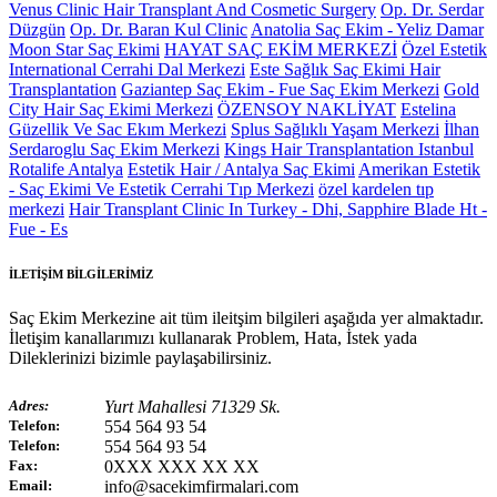
Venus Clinic Hair Transplant And Cosmetic Surgery
Op. Dr. Serdar
Düzgün
Op. Dr. Baran Kul Clinic
Anatolia Saç Ekim - Yeliz Damar
Moon Star Saç Ekimi
HAYAT SAÇ EKİM MERKEZİ
Özel Estetik
International Cerrahi Dal Merkezi
Este Sağlık Saç Ekimi Hair
Transplantation
Gaziantep Saç Ekim - Fue Saç Ekim Merkezi
Gold
City Hair Saç Ekimi Merkezi
ÖZENSOY NAKLİYAT
Estelina
Güzellik Ve Sac Ekım Merkezi
Splus Sağlıklı Yaşam Merkezi
İlhan
Serdaroglu Saç Ekim Merkezi
Kings Hair Transplantation Istanbul
Rotalife Antalya
Estetik Hair / Antalya Saç Ekimi
Amerikan Estetik
- Saç Ekimi Ve Estetik Cerrahi Tıp Merkezi
özel kardelen tıp
merkezi
Hair Transplant Clinic In Turkey - Dhi, Sapphire Blade Ht -
Fue - Es
İLETİŞİM BİLGİLERİMİZ
Saç Ekim Merkezine ait tüm ileitşim bilgileri aşağıda yer almaktadır.
İletişim kanallarımızı kullanarak Problem, Hata, İstek yada
Dileklerinizi bizimle paylaşabilirsiniz.
Adres:
Yurt Mahallesi 71329 Sk.
Telefon:
554 564 93 54
Telefon:
554 564 93 54
Fax:
0XXX XXX XX XX
Email:
info@sacekimfirmalari.com