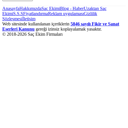
Anasayfa
Hakkımızda
Saç Ekimi
Blog - Haber
Uzaktan Saç
Ekimi
S.S.S
Fiyatlandırma
Reklam uygulaması
Gizlilik
Sözleşmesi
İletişim
Web sitesinde kullanılanan içeriklerin
5846 sayılı Fikir ve Sanat
Eserleri Kanunu
gereği izinsiz koplayalamak yasaktır.
© 2018-
2026
Saç Ekim Firmaları