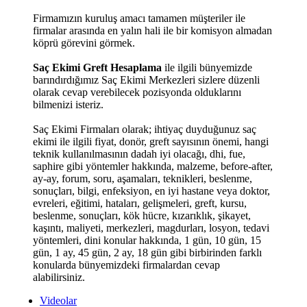
Firmamızın kuruluş amacı tamamen müşteriler ile
firmalar arasında en yalın hali ile bir komisyon almadan
köprü görevini görmek.
Saç Ekimi Greft Hesaplama
ile ilgili bünyemizde
barındırdığımız Saç Ekimi Merkezleri sizlere düzenli
olarak cevap verebilecek pozisyonda olduklarını
bilmenizi isteriz.
Saç Ekimi Firmaları olarak; ihtiyaç duyduğunuz saç
ekimi ile ilgili fiyat, donör, greft sayısının önemi, hangi
teknik kullanılmasının dadah iyi olacağı, dhi, fue,
saphire gibi yöntemler hakkında, malzeme, before-after,
ay-ay, forum, soru, aşamaları, teknikleri, beslenme,
sonuçları, bilgi, enfeksiyon, en iyi hastane veya doktor,
evreleri, eğitimi, hataları, gelişmeleri, greft, kursu,
beslenme, sonuçları, kök hücre, kızarıklık, şikayet,
kaşıntı, maliyeti, merkezleri, magdurları, losyon, tedavi
yöntemleri, dini konular hakkında, 1 gün, 10 gün, 15
gün, 1 ay, 45 gün, 2 ay, 18 gün gibi birbirinden farklı
konularda bünyemizdeki firmalardan cevap
alabilirsiniz.
Videolar