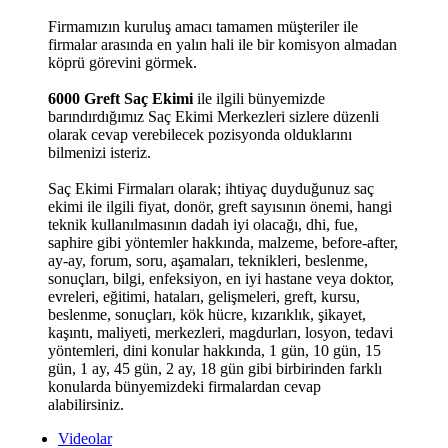
Firmamızın kuruluş amacı tamamen müşteriler ile
firmalar arasında en yalın hali ile bir komisyon almadan
köprü görevini görmek.
6000 Greft Saç Ekimi
ile ilgili bünyemizde
barındırdığımız Saç Ekimi Merkezleri sizlere düzenli
olarak cevap verebilecek pozisyonda olduklarını
bilmenizi isteriz.
Saç Ekimi Firmaları olarak; ihtiyaç duyduğunuz saç
ekimi ile ilgili fiyat, donör, greft sayısının önemi, hangi
teknik kullanılmasının dadah iyi olacağı, dhi, fue,
saphire gibi yöntemler hakkında, malzeme, before-after,
ay-ay, forum, soru, aşamaları, teknikleri, beslenme,
sonuçları, bilgi, enfeksiyon, en iyi hastane veya doktor,
evreleri, eğitimi, hataları, gelişmeleri, greft, kursu,
beslenme, sonuçları, kök hücre, kızarıklık, şikayet,
kaşıntı, maliyeti, merkezleri, magdurları, losyon, tedavi
yöntemleri, dini konular hakkında, 1 gün, 10 gün, 15
gün, 1 ay, 45 gün, 2 ay, 18 gün gibi birbirinden farklı
konularda bünyemizdeki firmalardan cevap
alabilirsiniz.
Videolar