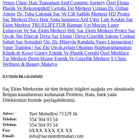
Venus Clinic Hair Transplant And Cosmetic Surgery
Özel Elmas
Plastik Ve Rekonstrüktif Cerrahi Tıp Merkezi
Uzman Dr. Özhan
Attepe
Dr. Tuba Çakmak Saç Ve Cilt Sağlığı Merkezi
HD Protez
Saç Merkezi
Docs Hair Anka hastanesi Arif Uğur
Lale Keskin Saç
Ekim Merkezi
TRUELİFETUR
Batman Vzt Mucize Lazer
Epilasyon Ve Saç Ekim Merkezi
Hdc Saç Ekim Merkezi Protez Saç
Op.dr. İlgi Dinçok
Deva Saç Ekimi | Deva Güzellik Salonu
Coşkun
Sabah Saç Sorunları
Op. Dr. Hüseyin Kandulu Vaser Liposuction |
Vaser Training | Saç Eki
Op.dr.ayhan Okumuş
Hairtransplantation
Klinik-dr Keser
Güney Estetik Ve Plastik Cerrahi
Özel Mediface
Tıp Merkezi
Derm House Estetik Ve Güzellik Merkezi
S Clinic
Wellness & Beauty Malatya
İLETİŞİM BİLGİLERİMİZ
Saç Ekim Merkezine ait tüm ileitşim bilgileri aşağıda yer almaktadır.
İletişim kanallarımızı kullanarak Problem, Hata, İstek yada
Dileklerinizi bizimle paylaşabilirsiniz.
Adres:
Yurt Mahallesi 71329 Sk.
Telefon:
554 564 93 54
Telefon:
554 564 93 54
Fax:
0XXX XXX XX XX
Email:
info@sacekimfirmalari.com