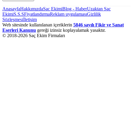
Anasayfa
Hakkımızda
Saç Ekimi
Blog - Haber
Uzaktan Saç
Ekimi
S.S.S
Fiyatlandırma
Reklam uygulaması
Gizlilik
Sözleşmesi
İletişim
Web sitesinde kullanılanan içeriklerin
5846 sayılı Fikir ve Sanat
Eserleri Kanunu
gereği izinsiz koplayalamak yasaktır.
© 2018-
2026
Saç Ekim Firmaları