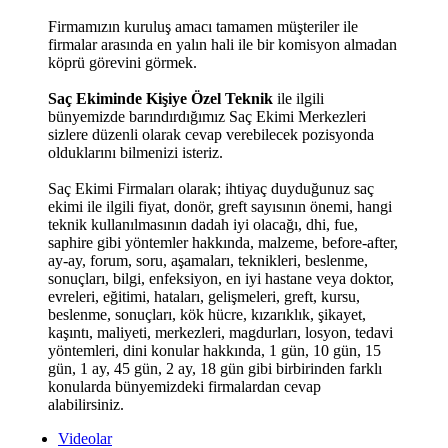
Firmamızın kuruluş amacı tamamen müşteriler ile
firmalar arasında en yalın hali ile bir komisyon almadan
köprü görevini görmek.
Saç Ekiminde Kişiye Özel Teknik
ile ilgili
bünyemizde barındırdığımız Saç Ekimi Merkezleri
sizlere düzenli olarak cevap verebilecek pozisyonda
olduklarını bilmenizi isteriz.
Saç Ekimi Firmaları olarak; ihtiyaç duyduğunuz saç
ekimi ile ilgili fiyat, donör, greft sayısının önemi, hangi
teknik kullanılmasının dadah iyi olacağı, dhi, fue,
saphire gibi yöntemler hakkında, malzeme, before-after,
ay-ay, forum, soru, aşamaları, teknikleri, beslenme,
sonuçları, bilgi, enfeksiyon, en iyi hastane veya doktor,
evreleri, eğitimi, hataları, gelişmeleri, greft, kursu,
beslenme, sonuçları, kök hücre, kızarıklık, şikayet,
kaşıntı, maliyeti, merkezleri, magdurları, losyon, tedavi
yöntemleri, dini konular hakkında, 1 gün, 10 gün, 15
gün, 1 ay, 45 gün, 2 ay, 18 gün gibi birbirinden farklı
konularda bünyemizdeki firmalardan cevap
alabilirsiniz.
Videolar