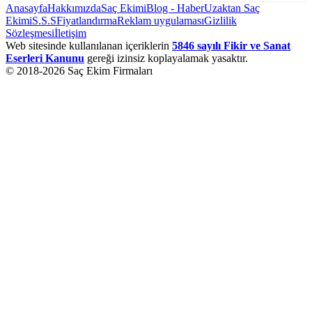
Anasayfa
Hakkımızda
Saç Ekimi
Blog - Haber
Uzaktan Saç
Ekimi
S.S.S
Fiyatlandırma
Reklam uygulaması
Gizlilik
Sözleşmesi
İletişim
Web sitesinde kullanılanan içeriklerin
5846 sayılı Fikir ve Sanat
Eserleri Kanunu
gereği izinsiz koplayalamak yasaktır.
© 2018-
2026
Saç Ekim Firmaları