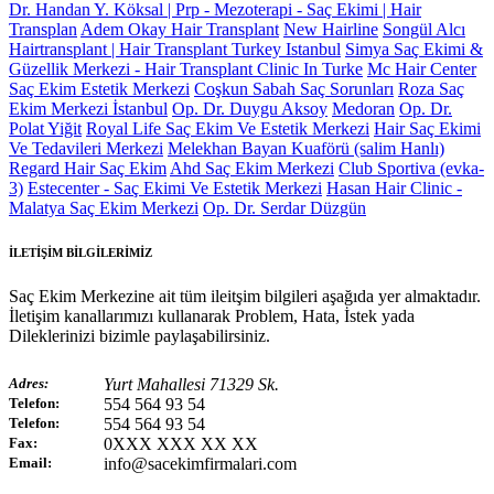
Dr. Handan Y. Köksal | Prp - Mezoterapi - Saç Ekimi | Hair
Transplan
Adem Okay Hair Transplant
New Hairline
Songül Alcı
Hairtransplant | Hair Transplant Turkey Istanbul
Simya Saç Ekimi &
Güzellik Merkezi - Hair Transplant Clinic In Turke
Mc Hair Center
Saç Ekim Estetik Merkezi
Coşkun Sabah Saç Sorunları
Roza Saç
Ekim Merkezi İstanbul
Op. Dr. Duygu Aksoy
Medoran
Op. Dr.
Polat Yiğit
Royal Life Saç Ekim Ve Estetik Merkezi
Hair Saç Ekimi
Ve Tedavileri Merkezi
Melekhan Bayan Kuaförü (salim Hanlı)
Regard Hair Saç Ekim
Ahd Saç Ekim Merkezi
Club Sportiva (evka-
3)
Estecenter - Saç Ekimi Ve Estetik Merkezi
Hasan Hair Clinic -
Malatya Saç Ekim Merkezi
Op. Dr. Serdar Düzgün
İLETİŞİM BİLGİLERİMİZ
Saç Ekim Merkezine ait tüm ileitşim bilgileri aşağıda yer almaktadır.
İletişim kanallarımızı kullanarak Problem, Hata, İstek yada
Dileklerinizi bizimle paylaşabilirsiniz.
Adres:
Yurt Mahallesi 71329 Sk.
Telefon:
554 564 93 54
Telefon:
554 564 93 54
Fax:
0XXX XXX XX XX
Email:
info@sacekimfirmalari.com