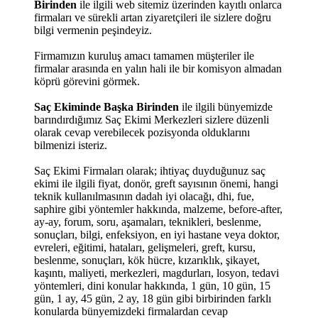
Birinden
ile ilgili web sitemiz üzerinden kayıtlı onlarca
firmaları ve sürekli artan ziyaretçileri ile sizlere doğru
bilgi vermenin peşindeyiz.
Firmamızın kuruluş amacı tamamen müşteriler ile
firmalar arasında en yalın hali ile bir komisyon almadan
köprü görevini görmek.
Saç Ekiminde Başka Birinden
ile ilgili bünyemizde
barındırdığımız Saç Ekimi Merkezleri sizlere düzenli
olarak cevap verebilecek pozisyonda olduklarını
bilmenizi isteriz.
Saç Ekimi Firmaları olarak; ihtiyaç duyduğunuz saç
ekimi ile ilgili fiyat, donör, greft sayısının önemi, hangi
teknik kullanılmasının dadah iyi olacağı, dhi, fue,
saphire gibi yöntemler hakkında, malzeme, before-after,
ay-ay, forum, soru, aşamaları, teknikleri, beslenme,
sonuçları, bilgi, enfeksiyon, en iyi hastane veya doktor,
evreleri, eğitimi, hataları, gelişmeleri, greft, kursu,
beslenme, sonuçları, kök hücre, kızarıklık, şikayet,
kaşıntı, maliyeti, merkezleri, magdurları, losyon, tedavi
yöntemleri, dini konular hakkında, 1 gün, 10 gün, 15
gün, 1 ay, 45 gün, 2 ay, 18 gün gibi birbirinden farklı
konularda bünyemizdeki firmalardan cevap