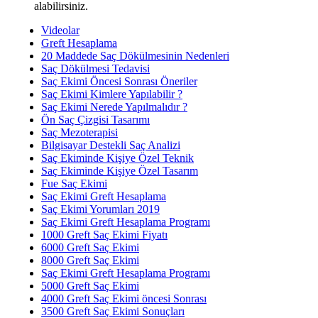
alabilirsiniz.
Videolar
Greft Hesaplama
20 Maddede Saç Dökülmesinin Nedenleri
Saç Dökülmesi Tedavisi
Saç Ekimi Öncesi Sonrası Öneriler
Saç Ekimi Kimlere Yapılabilir ?
Saç Ekimi Nerede Yapılmalıdır ?
Ön Saç Çizgisi Tasarımı
Saç Mezoterapisi
Bilgisayar Destekli Saç Analizi
Saç Ekiminde Kişiye Özel Teknik
Saç Ekiminde Kişiye Özel Tasarım
Fue Saç Ekimi
Saç Ekimi Greft Hesaplama
Saç Ekimi Yorumları 2019
Saç Ekimi Greft Hesaplama Programı
1000 Greft Saç Ekimi Fiyatı
6000 Greft Saç Ekimi
8000 Greft Saç Ekimi
Saç Ekimi Greft Hesaplama Programı
5000 Greft Saç Ekimi
4000 Greft Saç Ekimi öncesi Sonrası
3500 Greft Saç Ekimi Sonuçları