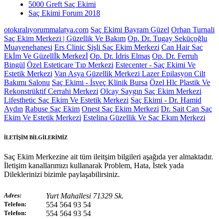
5000 Greft Saç Ekimi
Saç Ekimi Forum 2018
otokıralıyorummalatya.com
Saç Ekimi Bayram Güzel
Orhan Turnali
Saç Ekim Merkezi | Güzellik Ve Bakım
Op. Dr. Tugay Seküçoğlu
Muayenehanesi
Ers Clinic Şişli Saç Ekim Merkezi
Can Hair Sac
Ekİm Ve Güzellİk Merkezİ
Op. Dr. İdris Elmas
Op. Dr. Ferruh
Bingül
Özel Esteticare Tıp Merkezi
Estecenter - Saç Ekimi Ve
Estetik Merkezi
Van Asya Güzellik Merkezi Lazer Epilasyon Cilt
Bakımı Salonu
Saç Ekimi - İsveç Klinik Bursa
Özel Hlc Plastik Ve
Rekonstrüktif Cerrahi Merkezi
Olcay Saygın Saç Ekim Merkezi
Lifesthetic Saç Ekim Ve Estetik Merkezi
Saç Ekimi - Dr. Hamid
Aydın
Rabuse Saç Ekim
Onest Saç Ekim Merkezi
Dr. Sait Can Saç
Ekim Ve Estetik Merkezi
Estelina Güzellik Ve Sac Ekım Merkezi
İLETİŞİM BİLGİLERİMİZ
Saç Ekim Merkezine ait tüm ileitşim bilgileri aşağıda yer almaktadır.
İletişim kanallarımızı kullanarak Problem, Hata, İstek yada
Dileklerinizi bizimle paylaşabilirsiniz.
Adres:
Yurt Mahallesi 71329 Sk.
Telefon:
554 564 93 54
Telefon:
554 564 93 54