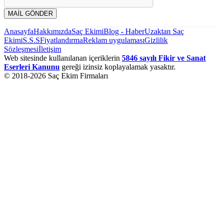
MAİL GÖNDER
Anasayfa
Hakkımızda
Saç Ekimi
Blog - Haber
Uzaktan Saç
Ekimi
S.S.S
Fiyatlandırma
Reklam uygulaması
Gizlilik
Sözleşmesi
İletişim
Web sitesinde kullanılanan içeriklerin
5846 sayılı Fikir ve Sanat
Eserleri Kanunu
gereği izinsiz koplayalamak yasaktır.
© 2018-
2026
Saç Ekim Firmaları