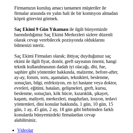
Firmamızın kuruluş amacı tamamen müşteriler ile
firmalar arasında en yalın hali ile bir komisyon almadan
köprü görevini görmek.
Saç Ekimi 9 Gün Yıkaması
ile ilgili bünyemizde
barındırdığımız Saç Ekimi Merkezleri sizlere düzenli
olarak cevap verebilecek pozisyonda olduklarını
bilmenizi isteriz.
Saç Ekimi Firmaları olarak; ihtiyaç duyduğunuz saç
ekimi ile ilgili fiyat, donör, greft sayısının önemi, hangi
teknik kullanılmasının dadah iyi olacağı, dhi, fue,
saphire gibi yöntemler hakkında, malzeme, before-after,
ay-ay, forum, soru, aşamaları, teknikleri, beslenme,
sonuçları, bilgi, enfeksiyon, en iyi hastane veya doktor,
evreleri, eğitimi, hataları, gelişmeleri, greft, kursu,
beslenme, sonuçları, kök hücre, kızarıklık, şikayet,
kaşıntı, maliyeti, merkezleri, magdurları, losyon, tedavi
yöntemleri, dini konular hakkında, 1 gün, 10 gün, 15
gün, 1 ay, 45 gün, 2 ay, 18 gün gibi birbirinden farklı
konularda bünyemizdeki firmalardan cevap
alabilirsiniz.
Videolar