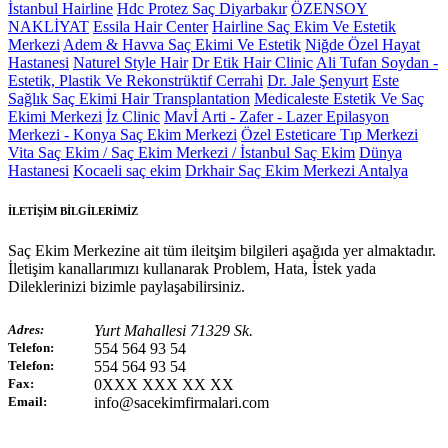
İstanbul Hairline
Hdc Protez Saç Diyarbakır
ÖZENSOY
NAKLİYAT
Essila Hair Center
Hairline Saç Ekim Ve Estetik
Merkezi
Adem & Havva Saç Ekimi Ve Estetik
Niğde Özel Hayat
Hastanesi
Naturel Style Hair
Dr Etik Hair Clinic
Ali Tufan Soydan -
Estetik, Plastik Ve Rekonstrüktif Cerrahi
Dr. Jale Şenyurt
Este
Sağlık Saç Ekimi Hair Transplantation
Medicaleste Estetik Ve Saç
Ekimi Merkezi
İz Clinic
Mavİ Arti - Zafer - Lazer Epilasyon
Merkezi - Konya Saç Ekim Merkezi
Özel Esteticare Tıp Merkezi
Vita Saç Ekim / Saç Ekim Merkezi / İstanbul Saç Ekim
Dünya
Hastanesi
Kocaeli saç ekim
Drkhair Saç Ekim Merkezi Antalya
İLETİŞİM BİLGİLERİMİZ
Saç Ekim Merkezine ait tüm ileitşim bilgileri aşağıda yer almaktadır.
İletişim kanallarımızı kullanarak Problem, Hata, İstek yada
Dileklerinizi bizimle paylaşabilirsiniz.
Adres:
Yurt Mahallesi 71329 Sk.
Telefon:
554 564 93 54
Telefon:
554 564 93 54
Fax:
0XXX XXX XX XX
Email:
info@sacekimfirmalari.com