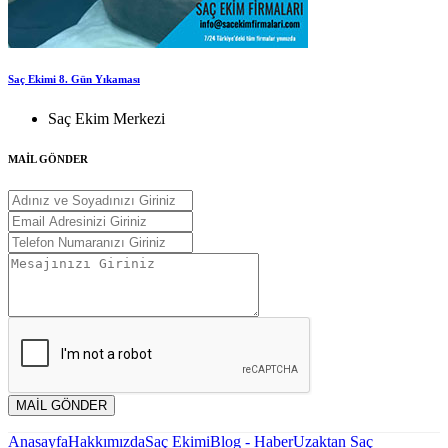
Saç Ekimi 8. Gün Yıkaması
Saç Ekim Merkezi
MAİL GÖNDER
MAİL GÖNDER
Anasayfa
Hakkımızda
Saç Ekimi
Blog - Haber
Uzaktan Saç