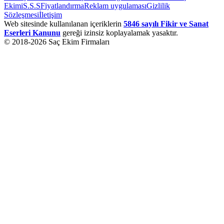
Ekimi
S.S.S
Fiyatlandırma
Reklam uygulaması
Gizlilik
Sözleşmesi
İletişim
Web sitesinde kullanılanan içeriklerin
5846 sayılı Fikir ve Sanat
Eserleri Kanunu
gereği izinsiz koplayalamak yasaktır.
© 2018-
2026
Saç Ekim Firmaları