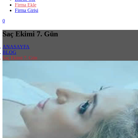
Firma Ekle
Firma Girişi
0
Saç Ekimi 7. Gün
ANASAYFA
BLOG
Saç Ekimi 7. Gün