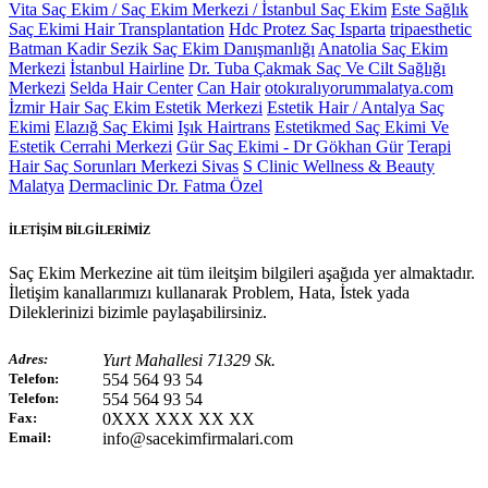
Vita Saç Ekim / Saç Ekim Merkezi / İstanbul Saç Ekim
Este Sağlık
Saç Ekimi Hair Transplantation
Hdc Protez Saç Isparta
tripaesthetic
Batman Kadir Sezik Saç Ekim Danışmanlığı
Anatolia Saç Ekim
Merkezi
İstanbul Hairline
Dr. Tuba Çakmak Saç Ve Cilt Sağlığı
Merkezi
Selda Hair Center
Can Hair
otokıralıyorummalatya.com
İzmir Hair Saç Ekim Estetik Merkezi
Estetik Hair / Antalya Saç
Ekimi
Elazığ Saç Ekimi
Işık Hairtrans
Estetikmed Saç Ekimi Ve
Estetik Cerrahi Merkezi
Gür Saç Ekimi - Dr Gökhan Gür
Terapi
Hair Saç Sorunları Merkezi Sivas
S Clinic Wellness & Beauty
Malatya
Dermaclinic Dr. Fatma Özel
İLETİŞİM BİLGİLERİMİZ
Saç Ekim Merkezine ait tüm ileitşim bilgileri aşağıda yer almaktadır.
İletişim kanallarımızı kullanarak Problem, Hata, İstek yada
Dileklerinizi bizimle paylaşabilirsiniz.
Adres:
Yurt Mahallesi 71329 Sk.
Telefon:
554 564 93 54
Telefon:
554 564 93 54
Fax:
0XXX XXX XX XX
Email:
info@sacekimfirmalari.com