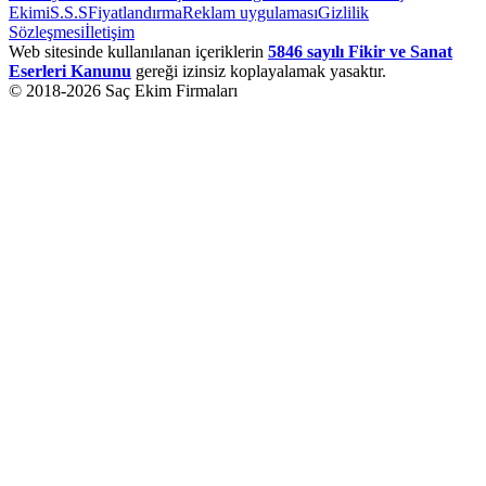
Ekimi
S.S.S
Fiyatlandırma
Reklam uygulaması
Gizlilik
Sözleşmesi
İletişim
Web sitesinde kullanılanan içeriklerin
5846 sayılı Fikir ve Sanat
Eserleri Kanunu
gereği izinsiz koplayalamak yasaktır.
© 2018-
2026
Saç Ekim Firmaları