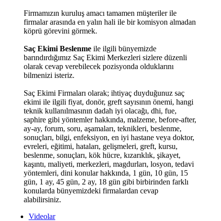
Firmamızın kuruluş amacı tamamen müşteriler ile
firmalar arasında en yalın hali ile bir komisyon almadan
köprü görevini görmek.
Saç Ekimi Beslenme
ile ilgili bünyemizde
barındırdığımız Saç Ekimi Merkezleri sizlere düzenli
olarak cevap verebilecek pozisyonda olduklarını
bilmenizi isteriz.
Saç Ekimi Firmaları olarak; ihtiyaç duyduğunuz saç
ekimi ile ilgili fiyat, donör, greft sayısının önemi, hangi
teknik kullanılmasının dadah iyi olacağı, dhi, fue,
saphire gibi yöntemler hakkında, malzeme, before-after,
ay-ay, forum, soru, aşamaları, teknikleri, beslenme,
sonuçları, bilgi, enfeksiyon, en iyi hastane veya doktor,
evreleri, eğitimi, hataları, gelişmeleri, greft, kursu,
beslenme, sonuçları, kök hücre, kızarıklık, şikayet,
kaşıntı, maliyeti, merkezleri, magdurları, losyon, tedavi
yöntemleri, dini konular hakkında, 1 gün, 10 gün, 15
gün, 1 ay, 45 gün, 2 ay, 18 gün gibi birbirinden farklı
konularda bünyemizdeki firmalardan cevap
alabilirsiniz.
Videolar