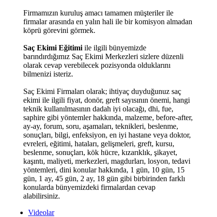
Firmamızın kuruluş amacı tamamen müşteriler ile
firmalar arasında en yalın hali ile bir komisyon almadan
köprü görevini görmek.
Saç Ekimi Eğitimi
ile ilgili bünyemizde
barındırdığımız Saç Ekimi Merkezleri sizlere düzenli
olarak cevap verebilecek pozisyonda olduklarını
bilmenizi isteriz.
Saç Ekimi Firmaları olarak; ihtiyaç duyduğunuz saç
ekimi ile ilgili fiyat, donör, greft sayısının önemi, hangi
teknik kullanılmasının dadah iyi olacağı, dhi, fue,
saphire gibi yöntemler hakkında, malzeme, before-after,
ay-ay, forum, soru, aşamaları, teknikleri, beslenme,
sonuçları, bilgi, enfeksiyon, en iyi hastane veya doktor,
evreleri, eğitimi, hataları, gelişmeleri, greft, kursu,
beslenme, sonuçları, kök hücre, kızarıklık, şikayet,
kaşıntı, maliyeti, merkezleri, magdurları, losyon, tedavi
yöntemleri, dini konular hakkında, 1 gün, 10 gün, 15
gün, 1 ay, 45 gün, 2 ay, 18 gün gibi birbirinden farklı
konularda bünyemizdeki firmalardan cevap
alabilirsiniz.
Videolar