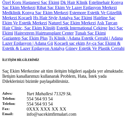
Özel Koru Hastanesi Saç Ekimi
Dk Hair Klinik
Estelinehair Konya
Saç Ekim Merkezi
Ribat Saç Ekim Ve Lazer Epilasyon Merkezi
Medklinik Konya Saç Ekim Merkezi
Estemore Estetik Ve Güzellik
Merkezi Kocaeli
Hs Hair Style
Antalya Saç Ekimi
Hairline Saç
Ekim Ve Estetik Merkezi
Naturel Saç Ekim Merkezi
Aslı Tarcan
Hair Clinic, Saç Ekim Kliniği
Estetik International Çekirge
İnci Saç
Ekimi
Hairextrem Hairtransplant Center
Tunalı Saç Ekimi
Gaziantep Saç Ekim Plus
Ts Klinik | Adana Estetik Cerrahi | Adana
Lazer Epilasyon | Adana Gü
Kocaeli saç ekim
Ay-ça Saç Ekimi &
Estetik & Lazer Epilasyon Antalya
Güney Estetik Ve Plastik Cerrahi
İLETİŞİM BİLGİLERİMİZ
Saç Ekim Merkezine ait tüm ileitşim bilgileri aşağıda yer almaktadır.
İletişim kanallarımızı kullanarak Problem, Hata, İstek yada
Dileklerinizi bizimle paylaşabilirsiniz.
Adres:
Yurt Mahallesi 71329 Sk.
Telefon:
554 564 93 54
Telefon:
554 564 93 54
Fax:
0XXX XXX XX XX
Email:
info@sacekimfirmalari.com