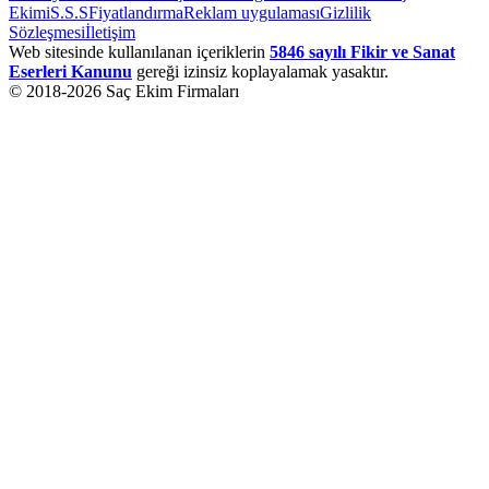
Ekimi
S.S.S
Fiyatlandırma
Reklam uygulaması
Gizlilik
Sözleşmesi
İletişim
Web sitesinde kullanılanan içeriklerin
5846 sayılı Fikir ve Sanat
Eserleri Kanunu
gereği izinsiz koplayalamak yasaktır.
© 2018-
2026
Saç Ekim Firmaları