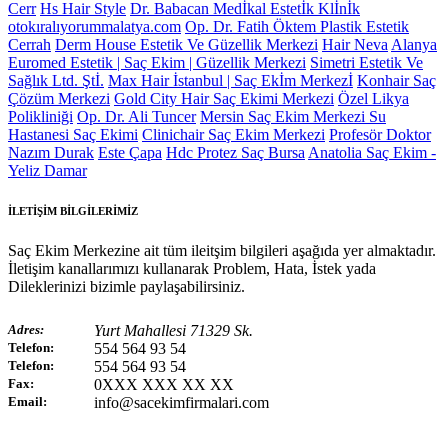
Cerr
Hs Hair Style
Dr. Babacan Medİkal Estetİk Klİnİk
otokıralıyorummalatya.com
Op. Dr. Fatih Öktem Plastik Estetik
Cerrah
Derm House Estetik Ve Güzellik Merkezi
Hair Neva
Alanya
Euromed Estetik | Saç Ekim | Güzellik Merkezi
Simetri Estetik Ve
Sağlık Ltd. Ştİ.
Max Hair İstanbul | Saç Ekİm Merkezİ
Konhair Saç
Çözüm Merkezi
Gold City Hair Saç Ekimi Merkezi
Özel Likya
Polikliniği
Op. Dr. Ali Tuncer
Mersin Saç Ekim Merkezi Su
Hastanesi Saç Ekimi
Clinichair Saç Ekim Merkezi
Profesör Doktor
Nazım Durak
Este Çapa
Hdc Protez Saç Bursa
Anatolia Saç Ekim -
Yeliz Damar
İLETİŞİM BİLGİLERİMİZ
Saç Ekim Merkezine ait tüm ileitşim bilgileri aşağıda yer almaktadır.
İletişim kanallarımızı kullanarak Problem, Hata, İstek yada
Dileklerinizi bizimle paylaşabilirsiniz.
Adres:
Yurt Mahallesi 71329 Sk.
Telefon:
554 564 93 54
Telefon:
554 564 93 54
Fax:
0XXX XXX XX XX
Email:
info@sacekimfirmalari.com