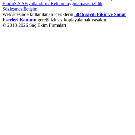
Ekimi
S.S.S
Fiyatlandırma
Reklam uygulaması
Gizlilik
Sözleşmesi
İletişim
Web sitesinde kullanılanan içeriklerin
5846 sayılı Fikir ve Sanat
Eserleri Kanunu
gereği izinsiz koplayalamak yasaktır.
© 2018-
2026
Saç Ekim Firmaları