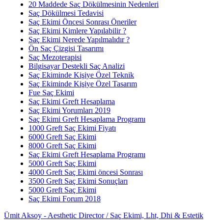
20 Maddede Saç Dökülmesinin Nedenleri
Saç Dökülmesi Tedavisi
Saç Ekimi Öncesi Sonrası Öneriler
Saç Ekimi Kimlere Yapılabilir ?
Saç Ekimi Nerede Yapılmalıdır ?
Ön Saç Çizgisi Tasarımı
Saç Mezoterapisi
Bilgisayar Destekli Saç Analizi
Saç Ekiminde Kişiye Özel Teknik
Saç Ekiminde Kişiye Özel Tasarım
Fue Saç Ekimi
Saç Ekimi Greft Hesaplama
Saç Ekimi Yorumları 2019
Saç Ekimi Greft Hesaplama Programı
1000 Greft Saç Ekimi Fiyatı
6000 Greft Saç Ekimi
8000 Greft Saç Ekimi
Saç Ekimi Greft Hesaplama Programı
5000 Greft Saç Ekimi
4000 Greft Saç Ekimi öncesi Sonrası
3500 Greft Saç Ekimi Sonuçları
5000 Greft Saç Ekimi
Saç Ekimi Forum 2018
Ümit Aksoy - Aesthetic Director / Saç Ekimi, Lht, Dhi & Estetik