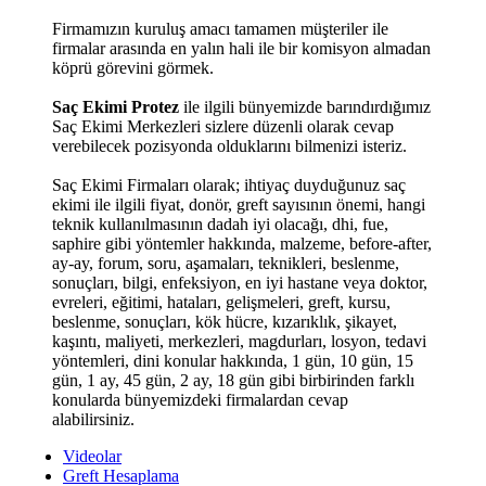
Firmamızın kuruluş amacı tamamen müşteriler ile
firmalar arasında en yalın hali ile bir komisyon almadan
köprü görevini görmek.
Saç Ekimi Protez
ile ilgili bünyemizde barındırdığımız
Saç Ekimi Merkezleri sizlere düzenli olarak cevap
verebilecek pozisyonda olduklarını bilmenizi isteriz.
Saç Ekimi Firmaları olarak; ihtiyaç duyduğunuz saç
ekimi ile ilgili fiyat, donör, greft sayısının önemi, hangi
teknik kullanılmasının dadah iyi olacağı, dhi, fue,
saphire gibi yöntemler hakkında, malzeme, before-after,
ay-ay, forum, soru, aşamaları, teknikleri, beslenme,
sonuçları, bilgi, enfeksiyon, en iyi hastane veya doktor,
evreleri, eğitimi, hataları, gelişmeleri, greft, kursu,
beslenme, sonuçları, kök hücre, kızarıklık, şikayet,
kaşıntı, maliyeti, merkezleri, magdurları, losyon, tedavi
yöntemleri, dini konular hakkında, 1 gün, 10 gün, 15
gün, 1 ay, 45 gün, 2 ay, 18 gün gibi birbirinden farklı
konularda bünyemizdeki firmalardan cevap
alabilirsiniz.
Videolar
Greft Hesaplama