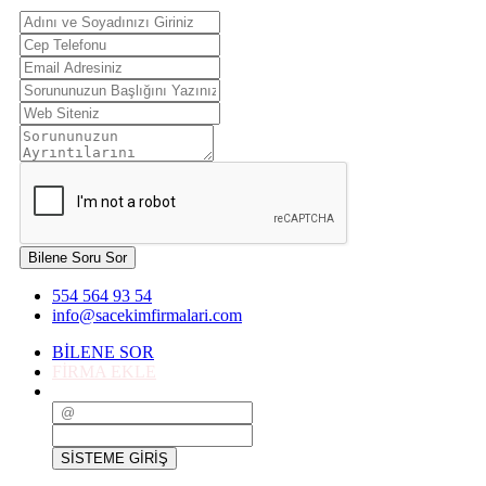
Bilene Soru Sor
554 564 93 54
info@sacekimfirmalari.com
BİLENE SOR
FİRMA EKLE
SİSTEME GİRİŞ
SİSTEME GİRİŞ