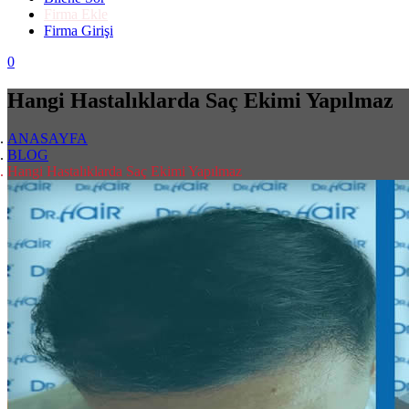
Firma Ekle
Firma Girişi
0
Hangi Hastalıklarda Saç Ekimi Yapılmaz
ANASAYFA
BLOG
Hangi Hastalıklarda Saç Ekimi Yapılmaz