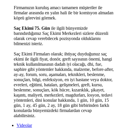
Firmamızın kuruluş amacı tamamen müşteriler ile
firmalar arasında en yalın hali ile bir komisyon almadan
köprü görevini görmek.
Saç Ekimi 75. Gün
ile ilgili bünyemizde
barındırdığımız Saç Ekimi Merkezleri sizlere düzenli
olarak cevap verebilecek pozisyonda olduklarını
bilmenizi isteriz.
Saç Ekimi Firmaları olarak; ihtiyaç duyduğunuz saç
ekimi ile ilgili fiyat, donör, greft sayısının önemi, hangi
teknik kullanılmasının dadah iyi olacağı, dhi, fue,
saphire gibi yöntemler hakkında, malzeme, before-after,
ay-ay, forum, soru, aşamaları, teknikleri, beslenme,
sonuçları, bilgi, enfeksiyon, en iyi hastane veya doktor,
evreleri, eğitimi, hataları, gelişmeleri, greft, kursu,
beslenme, sonuçları, kök hücre, kızarıklık, şikayet,
kaşıntı, maliyeti, merkezleri, magdurları, losyon, tedavi
yöntemleri, dini konular hakkında, 1 gün, 10 gün, 15
gün, 1 ay, 45 gün, 2 ay, 18 gün gibi birbirinden farklı
konularda bünyemizdeki firmalardan cevap
alabilirsiniz.
Videolar