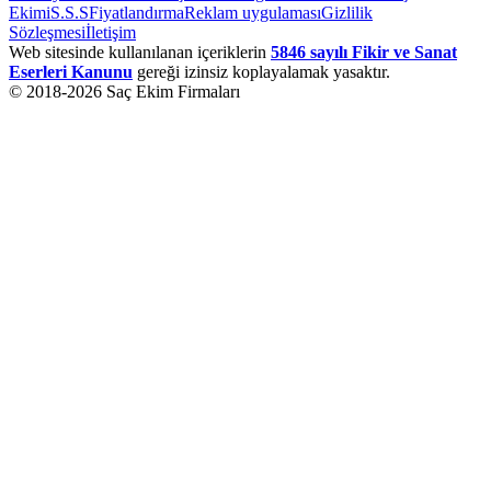
Ekimi
S.S.S
Fiyatlandırma
Reklam uygulaması
Gizlilik
Sözleşmesi
İletişim
Web sitesinde kullanılanan içeriklerin
5846 sayılı Fikir ve Sanat
Eserleri Kanunu
gereği izinsiz koplayalamak yasaktır.
© 2018-
2026
Saç Ekim Firmaları