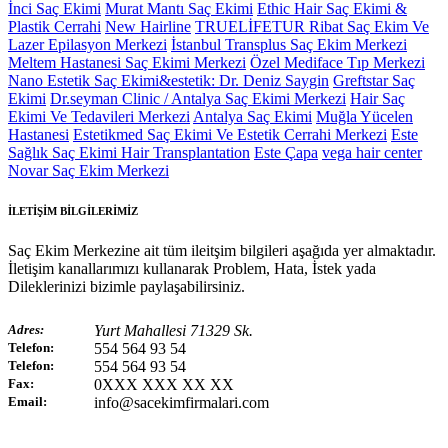
İnci Saç Ekimi
Murat Mantı Saç Ekimi
Ethic Hair Saç Ekimi &
Plastik Cerrahi
New Hairline
TRUELİFETUR
Ribat Saç Ekim Ve
Lazer Epilasyon Merkezi
İstanbul Transplus Saç Ekim Merkezi
Meltem Hastanesi Saç Ekimi Merkezi
Özel Mediface Tıp Merkezi
Nano Estetik Saç Ekimi&estetik: Dr. Deniz Saygin
Greftstar Saç
Ekimi
Dr.seyman Clinic / Antalya Saç Ekimi Merkezi
Hair Saç
Ekimi Ve Tedavileri Merkezi
Antalya Saç Ekimi
Muğla Yücelen
Hastanesi
Estetikmed Saç Ekimi Ve Estetik Cerrahi Merkezi
Este
Sağlık Saç Ekimi Hair Transplantation
Este Çapa
vega hair center
Novar Saç Ekim Merkezi
İLETİŞİM BİLGİLERİMİZ
Saç Ekim Merkezine ait tüm ileitşim bilgileri aşağıda yer almaktadır.
İletişim kanallarımızı kullanarak Problem, Hata, İstek yada
Dileklerinizi bizimle paylaşabilirsiniz.
Adres:
Yurt Mahallesi 71329 Sk.
Telefon:
554 564 93 54
Telefon:
554 564 93 54
Fax:
0XXX XXX XX XX
Email:
info@sacekimfirmalari.com