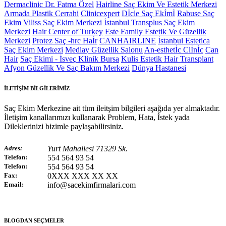
Dermaclinic Dr. Fatma Özel
Hairline Saç Ekim Ve Estetik Merkezi
Armada Plastik Cerrahi
Clinicexpert
Dİcle Saç Ekİmİ
Rabuse Saç
Ekim
Viliss Saç Ekim Merkezi
İstanbul Transplus Saç Ekim
Merkezi
Hair Center of Turkey
Este Family Estetik Ve Güzellik
Merkezi
Protez Saç -hrc Haİr
CANHAIRLINE
İstanbul Estetica
Saç Ekim Merkezi
Medlay Güzellik Salonu
An-esthetİc Clİnİc
Can
Hair
Saç Ekimi - İsveç Klinik Bursa
Kulis Estetik Hair Transplant
Afyon Güzellik Ve Saç Bakım Merkezi
Dünya Hastanesi
İLETİŞİM BİLGİLERİMİZ
Saç Ekim Merkezine ait tüm ileitşim bilgileri aşağıda yer almaktadır.
İletişim kanallarımızı kullanarak Problem, Hata, İstek yada
Dileklerinizi bizimle paylaşabilirsiniz.
Adres:
Yurt Mahallesi 71329 Sk.
Telefon:
554 564 93 54
Telefon:
554 564 93 54
Fax:
0XXX XXX XX XX
Email:
info@sacekimfirmalari.com
BLOGDAN SEÇMELER