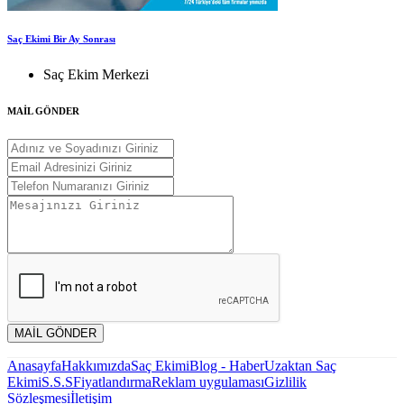
Saç Ekimi Bir Ay Sonrası
Saç Ekim Merkezi
MAİL GÖNDER
MAİL GÖNDER
Anasayfa
Hakkımızda
Saç Ekimi
Blog - Haber
Uzaktan Saç
Ekimi
S.S.S
Fiyatlandırma
Reklam uygulaması
Gizlilik
Sözleşmesi
İletişim