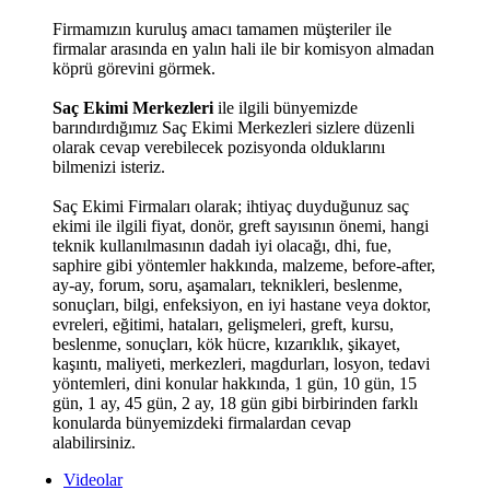
Firmamızın kuruluş amacı tamamen müşteriler ile
firmalar arasında en yalın hali ile bir komisyon almadan
köprü görevini görmek.
Saç Ekimi Merkezleri
ile ilgili bünyemizde
barındırdığımız Saç Ekimi Merkezleri sizlere düzenli
olarak cevap verebilecek pozisyonda olduklarını
bilmenizi isteriz.
Saç Ekimi Firmaları olarak; ihtiyaç duyduğunuz saç
ekimi ile ilgili fiyat, donör, greft sayısının önemi, hangi
teknik kullanılmasının dadah iyi olacağı, dhi, fue,
saphire gibi yöntemler hakkında, malzeme, before-after,
ay-ay, forum, soru, aşamaları, teknikleri, beslenme,
sonuçları, bilgi, enfeksiyon, en iyi hastane veya doktor,
evreleri, eğitimi, hataları, gelişmeleri, greft, kursu,
beslenme, sonuçları, kök hücre, kızarıklık, şikayet,
kaşıntı, maliyeti, merkezleri, magdurları, losyon, tedavi
yöntemleri, dini konular hakkında, 1 gün, 10 gün, 15
gün, 1 ay, 45 gün, 2 ay, 18 gün gibi birbirinden farklı
konularda bünyemizdeki firmalardan cevap
alabilirsiniz.
Videolar