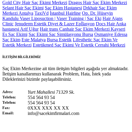
Gold City Hair Saç Ekimi Merkezi
Dragos Hair Saç Ekim Merkezi
Selant Hair Saç Ekimi
Saç Ekim Hastanesi
Drkhair Saç Ekim
Merkezi Antalya
TaxiVd
İstanbul Hairline
Op. Dr. Hüseyin
Kandulu Vaser Liposuction | Vaser Training | Saç Eki
Hair Ajans
Clinic
Jenuderm Estetik Diyet & Lazer Epİlasyon
Docs Hair Anka
hastanesi Arif Uğur
Hair trans
Canhair Saç Ekim Merkezi Kayseri
Es Saç Ekimi
Saç Ekimi Saç Simülasyonu Bursa
Osmaniye Edessa
Saç Ekim
Este Malatya
Bursa Estetik
Lifesthetic Saç Ekim Ve
Estetik Merkezi
Estetikmed Saç Ekimi Ve Estetik Cerrahi Merkezi
İLETİŞİM BİLGİLERİMİZ
Saç Ekim Merkezine ait tüm ileitşim bilgileri aşağıda yer almaktadır.
İletişim kanallarımızı kullanarak Problem, Hata, İstek yada
Dileklerinizi bizimle paylaşabilirsiniz.
Adres:
Yurt Mahallesi 71329 Sk.
Telefon:
554 564 93 54
Telefon:
554 564 93 54
Fax:
0XXX XXX XX XX
Email:
info@sacekimfirmalari.com