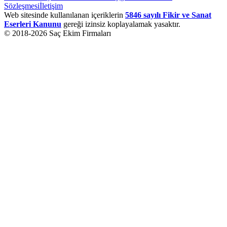
Sözleşmesi
İletişim
Web sitesinde kullanılanan içeriklerin
5846 sayılı Fikir ve Sanat
Eserleri Kanunu
gereği izinsiz koplayalamak yasaktır.
© 2018-
2026
Saç Ekim Firmaları