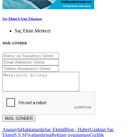
Saç Ekimi 6 Gün Yıkaması
Saç Ekim Merkezi
MAİL GÖNDER
MAİL GÖNDER
Anasayfa
Hakkımızda
Saç Ekimi
Blog - Haber
Uzaktan Saç
Ekimi
S.S.S
Fiyatlandırma
Reklam uygulaması
Gizlilik