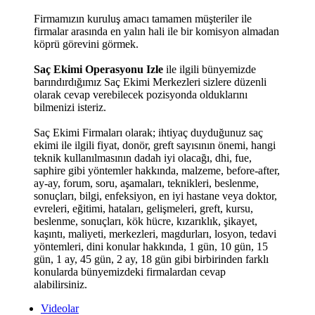
Firmamızın kuruluş amacı tamamen müşteriler ile
firmalar arasında en yalın hali ile bir komisyon almadan
köprü görevini görmek.
Saç Ekimi Operasyonu Izle
ile ilgili bünyemizde
barındırdığımız Saç Ekimi Merkezleri sizlere düzenli
olarak cevap verebilecek pozisyonda olduklarını
bilmenizi isteriz.
Saç Ekimi Firmaları olarak; ihtiyaç duyduğunuz saç
ekimi ile ilgili fiyat, donör, greft sayısının önemi, hangi
teknik kullanılmasının dadah iyi olacağı, dhi, fue,
saphire gibi yöntemler hakkında, malzeme, before-after,
ay-ay, forum, soru, aşamaları, teknikleri, beslenme,
sonuçları, bilgi, enfeksiyon, en iyi hastane veya doktor,
evreleri, eğitimi, hataları, gelişmeleri, greft, kursu,
beslenme, sonuçları, kök hücre, kızarıklık, şikayet,
kaşıntı, maliyeti, merkezleri, magdurları, losyon, tedavi
yöntemleri, dini konular hakkında, 1 gün, 10 gün, 15
gün, 1 ay, 45 gün, 2 ay, 18 gün gibi birbirinden farklı
konularda bünyemizdeki firmalardan cevap
alabilirsiniz.
Videolar