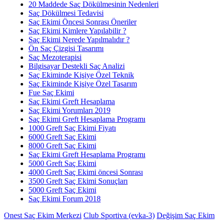
20 Maddede Saç Dökülmesinin Nedenleri
Saç Dökülmesi Tedavisi
Saç Ekimi Öncesi Sonrası Öneriler
Saç Ekimi Kimlere Yapılabilir ?
Saç Ekimi Nerede Yapılmalıdır ?
Ön Saç Çizgisi Tasarımı
Saç Mezoterapisi
Bilgisayar Destekli Saç Analizi
Saç Ekiminde Kişiye Özel Teknik
Saç Ekiminde Kişiye Özel Tasarım
Fue Saç Ekimi
Saç Ekimi Greft Hesaplama
Saç Ekimi Yorumları 2019
Saç Ekimi Greft Hesaplama Programı
1000 Greft Saç Ekimi Fiyatı
6000 Greft Saç Ekimi
8000 Greft Saç Ekimi
Saç Ekimi Greft Hesaplama Programı
5000 Greft Saç Ekimi
4000 Greft Saç Ekimi öncesi Sonrası
3500 Greft Saç Ekimi Sonuçları
5000 Greft Saç Ekimi
Saç Ekimi Forum 2018
Onest Saç Ekim Merkezi
Club Sportiva (evka-3)
Değişim Saç Ekim