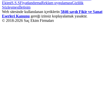
Ekimi
S.S.S
Fiyatlandırma
Reklam uygulaması
Gizlilik
Sözleşmesi
İletişim
Web sitesinde kullanılanan içeriklerin
5846 sayılı Fikir ve Sanat
Eserleri Kanunu
gereği izinsiz koplayalamak yasaktır.
© 2018-
2026
Saç Ekim Firmaları