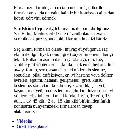
Firmamızın kuruluş amacı tamamen müşteriler ile
firmalar arasında en yalın hali ile bir komisyon almadan
köprü görevini görmek.
Saç Ekimi Prp
ile ilgili bünyemizde barındırdığımız
Saç Ekimi Merkezleri sizlere düzenli olarak cevap
verebilecek pozisyonda olduklarını bilmenizi isteriz.
Saç Ekimi Firmaları olarak; ihtiyaç duyduğunuz saç
ekimi ile ilgili fiyat, donör, greft sayısının önemi, hangi
teknik kullanılmasının dadah iyi olacağı, dhi, fue,
saphire gibi yöntemler hakkında, malzeme, before-after,
ay-ay, forum, soru, aşamaları, teknikleri, beslenme,
sonuçları, bilgi, enfeksiyon, en iyi hastane veya doktor,
evreleri, eğitimi, hataları, gelişmeleri, greft, kursu,
beslenme, sonuçları, kök hücre, kızarıklık, şikayet,
kaşıntı, maliyeti, merkezleri, magdurları, losyon, tedavi
yöntemleri, dini konular hakkında, 1 gün, 10 gün, 15
gün, 1 ay, 45 gün, 2 ay, 18 gün gibi birbirinden farklı
konularda bünyemizdeki firmalardan cevap
alabilirsiniz.
Videolar
Greft Hesaplama