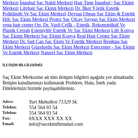
Merkezi
İstanbul Saç Nakil Merkezi
Hair Time İstanbul | Saç Ekimi
Merkezi
Lifehair Saç Ekimi Merkezi
Dr. İlker Yörük Estetik
Polikliniği Ve Saç Ekim Merkezi
Devran Olgun Saç Ekim & Estetik
Hdc Saç Ekim Merkezi Protez Saç
Olcay Saygın Saç Ekim Merkezi
vega hair center
Op. Dr. Vasfi Çelİk - Estetik, Rekonstrüktif Ve
Plastik Cerrah
Estemylife Estetik Ve Saç Ekim Merkezi
Life Konya
Saç Ekimi Merkezi Saç Ekimi Konya
Real Hair Center Saç Ekim
Merkezi
Dr. Sait Can Saç Ekim Ve Estetik Merkezi
Beşiktaş Saç
Ekim Merkezi
Güzelordu Saç Ekim Merkezi
Estecenter - Saç Ekimi
Ve Estetik Merkezi
Naturel Saç Ekim Merkezi
İLETİŞİM BİLGİLERİMİZ
Saç Ekim Merkezine ait tüm ileitşim bilgileri aşağıda yer almaktadır.
İletişim kanallarımızı kullanarak Problem, Hata, İstek yada
Dileklerinizi bizimle paylaşabilirsiniz.
Adres:
Yurt Mahallesi 71329 Sk.
Telefon:
554 564 93 54
Telefon:
554 564 93 54
Fax:
0XXX XXX XX XX
Email:
info@sacekimfirmalari.com