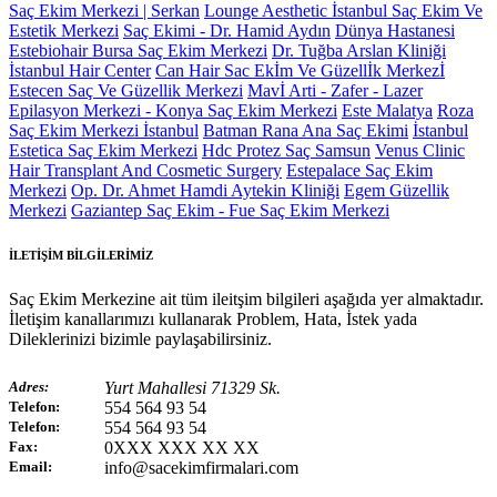
Saç Ekim Merkezi | Serkan
Lounge Aesthetic İstanbul Saç Ekim Ve
Estetik Merkezi
Saç Ekimi - Dr. Hamid Aydın
Dünya Hastanesi
Estebiohair Bursa Saç Ekim Merkezi
Dr. Tuğba Arslan Kliniği
İstanbul Hair Center
Can Hair Sac Ekİm Ve Güzellİk Merkezİ
Estecen Saç Ve Güzellik Merkezi
Mavİ Arti - Zafer - Lazer
Epilasyon Merkezi - Konya Saç Ekim Merkezi
Este Malatya
Roza
Saç Ekim Merkezi İstanbul
Batman Rana Ana Saç Ekimi
İstanbul
Estetica Saç Ekim Merkezi
Hdc Protez Saç Samsun
Venus Clinic
Hair Transplant And Cosmetic Surgery
Estepalace Saç Ekim
Merkezi
Op. Dr. Ahmet Hamdi Aytekin Kliniği
Egem Güzellik
Merkezi
Gaziantep Saç Ekim - Fue Saç Ekim Merkezi
İLETİŞİM BİLGİLERİMİZ
Saç Ekim Merkezine ait tüm ileitşim bilgileri aşağıda yer almaktadır.
İletişim kanallarımızı kullanarak Problem, Hata, İstek yada
Dileklerinizi bizimle paylaşabilirsiniz.
Adres:
Yurt Mahallesi 71329 Sk.
Telefon:
554 564 93 54
Telefon:
554 564 93 54
Fax:
0XXX XXX XX XX
Email:
info@sacekimfirmalari.com