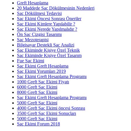
Greft Hesaplama
20 Maddede Saç Dökülmesinin Nedenleri
Saç Dökülmesi Tedavisi
Saç Ekimi Öncesi Sonrası Öneriler
Saç Ekimi Kimlere Yapılabilir ?
Saç Ekimi Nerede Yapılmalıdır ?
Ön Saç Çizgisi Tasarımı
Saç Mezoterapisi
Bilgisayar Destekli Saç Analizi
Saç Ekiminde Kişiye Özel Teknik
Saç Ekiminde Kişiye Özel Tasarım
Fue Saç Ekimi
Saç Ekimi Greft Hesaplama
Saç Ekimi Yorumları 2019
Saç Ekimi Greft Hesaplama Programı
1000 Greft Saç Ekimi Fiyatı
6000 Greft Saç Ekimi
8000 Greft Saç Ekimi
Saç Ekimi Greft Hesaplama Programı
5000 Greft Saç Ekimi
4000 Greft Saç Ekimi öncesi Sonrası
3500 Greft Saç Ekimi Sonuçları
5000 Greft Saç Ekimi
Saç Ekimi Forum 2018