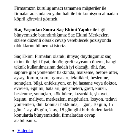
Firmamızın kuruluş amacı tamamen müşteriler ile
firmalar arasında en yalın hali ile bir komisyon almadan
köprü görevini görmek.
Kaç Yaşından Sonra Saç Ekimi Yapılır
ile ilgili
bünyemizde barındırdığımız Saç Ekimi Merkezleri
sizlere düzenli olarak cevap verebilecek pozisyonda
olduklarını bilmenizi isteriz.
Saç Ekimi Firmaları olarak; ihtiyaç duyduğunuz saç
ekimi ile ilgili fiyat, donör, greft sayısının önemi, hangi
teknik kullanılmasının dadah iyi olacağı, dhi, fue,
saphire gibi yöntemler hakkında, malzeme, before-after,
ay-ay, forum, soru, aşamaları, teknikleri, beslenme,
sonuçları, bilgi, enfeksiyon, en iyi hastane veya doktor,
evreleri, eğitimi, hataları, gelişmeleri, greft, kursu,
beslenme, sonuçları, kök hücre, kızarıklık, şikayet,
kaşıntı, maliyeti, merkezleri, magdurları, losyon, tedavi
yöntemleri, dini konular hakkında, 1 gün, 10 gün, 15
gün, 1 ay, 45 gün, 2 ay, 18 gün gibi birbirinden farklı
konularda bünyemizdeki firmalardan cevap
alabilirsiniz.
Videolar