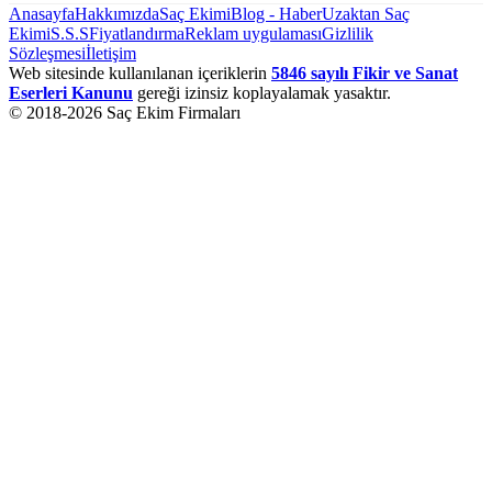
Anasayfa
Hakkımızda
Saç Ekimi
Blog - Haber
Uzaktan Saç
Ekimi
S.S.S
Fiyatlandırma
Reklam uygulaması
Gizlilik
Sözleşmesi
İletişim
Web sitesinde kullanılanan içeriklerin
5846 sayılı Fikir ve Sanat
Eserleri Kanunu
gereği izinsiz koplayalamak yasaktır.
© 2018-
2026
Saç Ekim Firmaları