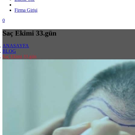
Firma Ekle
Firma Girişi
0
Saç Ekimi 33.gün
ANASAYFA
BLOG
Saç Ekimi 33.gün