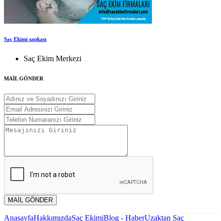
Saç Ekimi şapkası
Saç Ekim Merkezi
MAİL GÖNDER
MAİL GÖNDER
Anasayfa
Hakkımızda
Saç Ekimi
Blog - Haber
Uzaktan Saç