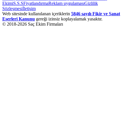
Ekimi
S.S.S
Fiyatlandırma
Reklam uygulaması
Gizlilik
Sözleşmesi
İletişim
Web sitesinde kullanılanan içeriklerin
5846 sayılı Fikir ve Sanat
Eserleri Kanunu
gereği izinsiz koplayalamak yasaktır.
© 2018-
2026
Saç Ekim Firmaları