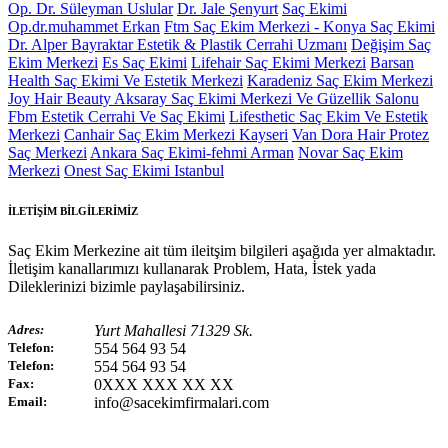
Op. Dr. Süleyman Uslular
Dr. Jale Şenyurt
Saç Ekimi
Op.dr.muhammet Erkan
Ftm Saç Ekim Merkezi - Konya Saç Ekimi
Dr. Alper Bayraktar Estetik & Plastik Cerrahi Uzmanı
Değişim Saç
Ekim Merkezi
Es Saç Ekimi
Lifehair Saç Ekimi Merkezi
Barsan
Health Saç Ekimi Ve Estetik Merkezi
Karadeniz Saç Ekim Merkezi
Joy Hair Beauty Aksaray Saç Ekimi Merkezi Ve Güzellik Salonu
Fbm Estetik Cerrahi Ve Saç Ekimi
Lifesthetic Saç Ekim Ve Estetik
Merkezi
Canhair Saç Ekim Merkezi Kayseri
Van Dora Hair Protez
Saç Merkezi
Ankara Saç Ekimi-fehmi Arman
Novar Saç Ekim
Merkezi
Onest Saç Ekimi Istanbul
İLETİŞİM BİLGİLERİMİZ
Saç Ekim Merkezine ait tüm ileitşim bilgileri aşağıda yer almaktadır.
İletişim kanallarımızı kullanarak Problem, Hata, İstek yada
Dileklerinizi bizimle paylaşabilirsiniz.
Adres:
Yurt Mahallesi 71329 Sk.
Telefon:
554 564 93 54
Telefon:
554 564 93 54
Fax:
0XXX XXX XX XX
Email:
info@sacekimfirmalari.com