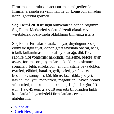
Firmamızın kuruluş amacı tamamen müşteriler ile
firmalar arasında en yalın hali ile bir komisyon almadan
köprü görevini görmek.
Saç Ekimi 2018
ile ilgili bünyemizde barındırdığımız
Saç Ekimi Merkezleri sizlere düzenli olarak cevap
verebilecek pozisyonda olduklarını bilmenizi isteriz.
Saç Ekimi Firmaları olarak; ihtiyaç duyduğunuz saç
ekimi ile ilgili fiyat, donör, greft sayısının önemi, hangi
teknik kullanılmasının dadah iyi olacağı, dhi, fue,
saphire gibi yöntemler hakkında, malzeme, before-after,
ay-ay, forum, soru, aşamaları, teknikleri, beslenme,
sonuçları, bilgi, enfeksiyon, en iyi hastane veya doktor,
evreleri, eğitimi, hataları, gelişmeleri, greft, kursu,
beslenme, sonuçları, kök hücre, kızarıklık, şikayet,
kaşıntı, maliyeti, merkezleri, magdurları, losyon, tedavi
yöntemleri, dini konular hakkında, 1 gün, 10 gün, 15
gün, 1 ay, 45 gün, 2 ay, 18 gün gibi birbirinden farklı
konularda bünyemizdeki firmalardan cevap
alabilirsiniz.
Videolar
Greft Hesaplama