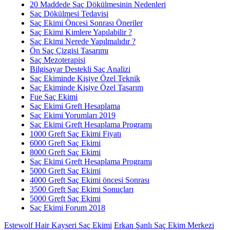
20 Maddede Saç Dökülmesinin Nedenleri
Saç Dökülmesi Tedavisi
Saç Ekimi Öncesi Sonrası Öneriler
Saç Ekimi Kimlere Yapılabilir ?
Saç Ekimi Nerede Yapılmalıdır ?
Ön Saç Çizgisi Tasarımı
Saç Mezoterapisi
Bilgisayar Destekli Saç Analizi
Saç Ekiminde Kişiye Özel Teknik
Saç Ekiminde Kişiye Özel Tasarım
Fue Saç Ekimi
Saç Ekimi Greft Hesaplama
Saç Ekimi Yorumları 2019
Saç Ekimi Greft Hesaplama Programı
1000 Greft Saç Ekimi Fiyatı
6000 Greft Saç Ekimi
8000 Greft Saç Ekimi
Saç Ekimi Greft Hesaplama Programı
5000 Greft Saç Ekimi
4000 Greft Saç Ekimi öncesi Sonrası
3500 Greft Saç Ekimi Sonuçları
5000 Greft Saç Ekimi
Saç Ekimi Forum 2018
Estewolf Hair Kayseri Saç Ekimi
Erkan Şanlı Saç Ekim Merkezi